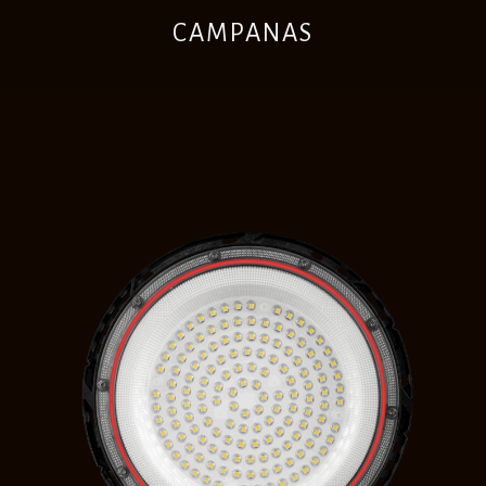
CAMPANAS