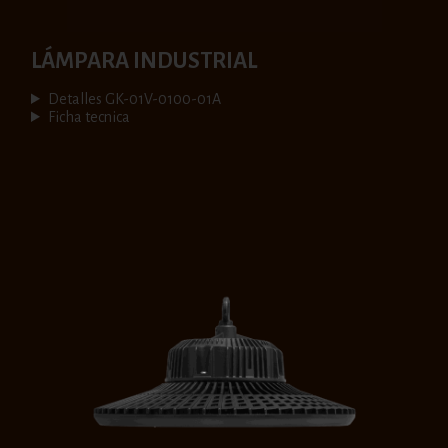
LÁMPARA INDUSTRIAL
Detalles GK-01V-0100-01A
Ficha tecnica