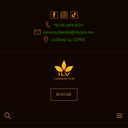
Skip
to
content
+52 56 3384 5520
servicio.clientes@ilv.com.mx
Leibnitz 14, CDMX
BUSCAR